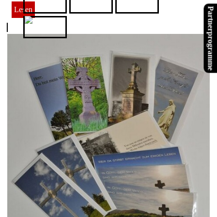
Tubefittings.eu
Verwoehnwochenende.de
Website X5
Lesen
Partnerprogramme
XPPen