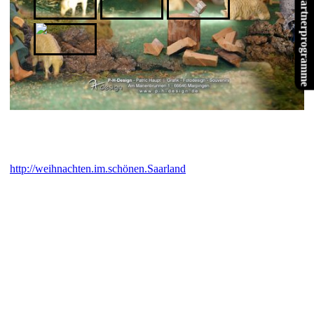
Partnerprogramme
Tubefittings.eu
Verwoehnwochenende.de
Website X5
XPPen
Inzwischen gibt es Weihnachtskarten mit Motiven aus fast allen
Kirchen im Landkreis St. Wendel
http://weihnachten.im.schönen.Saarland
- Viele sind schon
gedruckt. Andere kommen je nach Interesse dazu. Also beeilt
Euch und bestellt Weihnachtskarten aus Eurer eigenen Heimat!
Warum sollen immer nur anonyme Karten gekauft werden, zu
deren Motiven man einfach keinen persönlichen Bezug herstellen
kann, die aber zumeist genauso viel kosten? Fragt in Euren
Geschäften, Bäckereien, Tankstellen... vor Ort danach, oder bei
mir direkt.