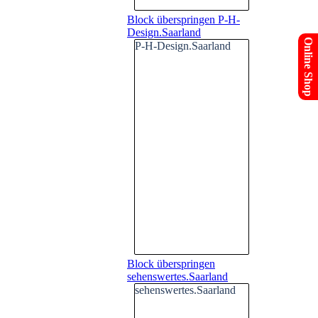
Block überspringen P-H-
Design.Saarland
Online Shop
P-H-Design.Saarland
Block überspringen
sehenswertes.Saarland
sehenswertes.Saarland