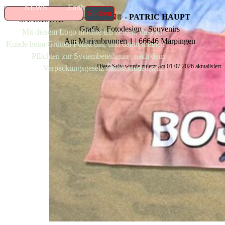
NEWS
.Earth
Suchen
P-H-DESIGN
®
- PATRIC HAUPT
Grafik - Fotodesign - Souvenirs
Mit diesem Logo möchte ich zeigen, dass ich
Am Marienbrunnen 1 | 66646 Marpingen
Kunde beim Grünen Punkt bin, und damit meinen
Pflichten zur Systembeteiligung nach dem
Diese Seite wurde zuletzt am
01.07.2026
aktualisiert.
Verpackungsgesetz nachkommen will.