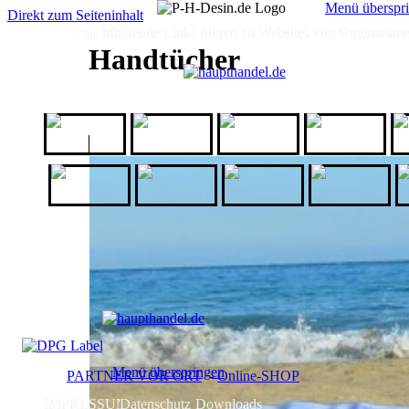
Menü überspr
Direkt zum Seiteninhalt
- nachfolgende Links führen zu Websites von Unternehmen,
HOME
HOME
GALERIE
ICH
ANGEBOT
Handtücher
1a-
AfB
All Domains
Babbel
Geschenkeshop
Kassis
kurz-mal-
Maren
Logo-Matten
O
Geschenkartikel
weg
Jewellery
Menü überspringen
PARTNER VOR ORT
-
Online-SHOP
IMPRESSUM
Datenschutz
Downloads