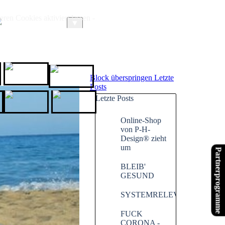
ren Cookies aktiviert lassen -
ARTIKEL
LINKS
▼
GoWithGuide
HOTEL.de
Block überspringen Letzte
Posts
Letzte Posts
chenende.de
Website X5
XPPen
Online-Shop
von P-H-
Design® zieht
um
Partnerprogramme
BLEIB'
GESUND
SYSTEMRELEVANT
FUCK
CORONA -