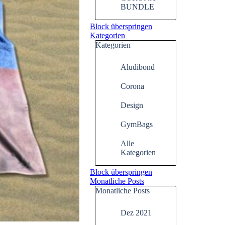
BUNDLE
Block überspringen
Kategorien
Kategorien
Aludibond
Corona
Design
GymBags
Alle
Kategorien
Block überspringen
Monatliche Posts
Monatliche Posts
Dez 2021