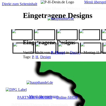
Menü überspr
Direkt zum Seiteninhalt
- nachfolgende Links führen zu Websites von Unternehmen,
HOME
HOME
GALERIE
ICH
ANGEBOT
Eingetragene Designs
1a-
AfB
All Domains
Babbel
Geschenkeshop
Eingetragene Designs
Kassis
kurz-mal-
Maren
Logo-Matten
O
Geschenkartikel
weg
Jewellery
Veröffentlicht von
P. Haupt
in
Design
· Montag 11 Jun
Tags:
P
,
H
,
Design
Menü überspringen
PARTNER VOR ORT
-
Online-SHOP
IMPRESSUM
Datenschutz
Downloads