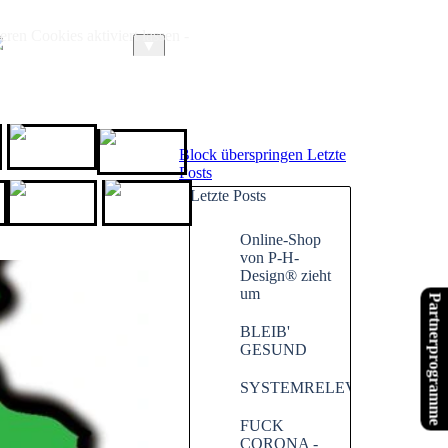
ren Cookies aktiviert lassen -
ARTIKEL
LINKS
▼
GoWithGuide
HOTEL.de
Block überspringen Letzte
Posts
Letzte Posts
chenende.de
Website X5
XPPen
Online-Shop
von P-H-
Design® zieht
um
Partnerprogramme
BLEIB'
GESUND
SYSTEMRELEVANT
FUCK
CORONA -