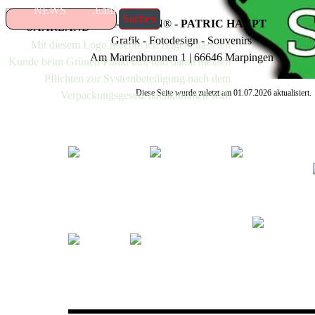
NEWS
.Earth
Suchen
P-H-DESIGN
®
- PATRIC HAUPT
Grafik - Fotodesign - Souvenirs
Mit diesem Logo möchte ich zeigen, dass ich
Am Marienbrunnen 1 | 66646 Marpingen
Kunde beim Grünen Punkt bin, und damit meinen
Pflichten zur Systembeteiligung nach dem
Diese Seite wurde zuletzt am
01.07.2026
aktualisiert.
Verpackungsgesetz nachkommen will.
Geschütztes Design:
Folgende Grafiken sind beim Deutschen Patent- und Ma