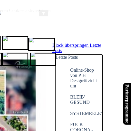
ren Cookies aktiviert lassen -
ARTIKEL
LINKS
▼
GoWithGuide
HOTEL.de
Block überspringen Letzte
Posts
Letzte Posts
chenende.de
Website X5
XPPen
Online-Shop
von P-H-
Design® zieht
um
Partnerprogramme
BLEIB'
GESUND
SYSTEMRELEVANT
FUCK
CORONA -