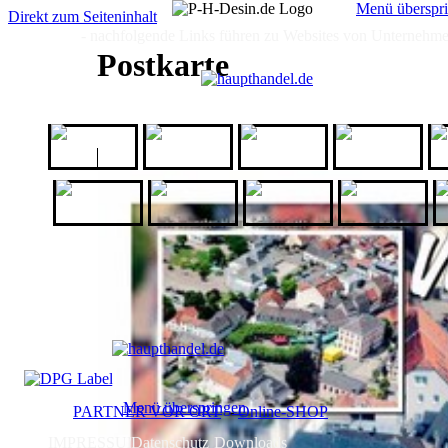
Menü überspr
Direkt zum Seiteninhalt
- nachfolgende Links führen zu Websites von Unternehmen,
HOME
HOME
GALERIE
ICH
ANGEBOT
Postkarte
1a-
AfB
All Domains
Babbel
Geschenkeshop
Kassis
kurz-mal-
Maren
Logo-Matten
O
Geschenkartikel
weg
Jewellery
Menü überspringen
PARTNER VOR ORT
-
Online-SHOP
IMPRESSUM
Datenschutz
Downloads