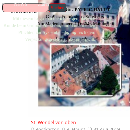
NEWS
.Earth
Suchen
P-H-DESIGN
®
- PATRIC HAUPT
Grafik - Fotodesign - Souvenirs
Mit diesem Logo möchte ich zeigen, dass ich
Am Marienbrunnen 1 | 66646 Marpingen
Kunde beim Grünen Punkt bin, und damit meinen
Pflichten zur Systembeteiligung nach dem
Diese Seite wurde zuletzt am
01.07.2026
aktualisiert.
Verpackungsgesetz nachkommen will.
St. Wendel von oben
Postkarten
P. Haupt
31 Aug 2019