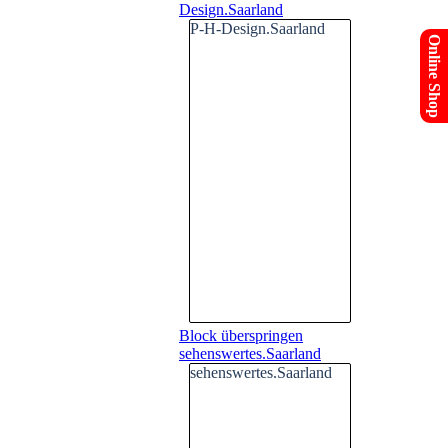
Design.Saarland
P-H-Design.Saarland
Online Shop
Block überspringen
sehenswertes.Saarland
sehenswertes.Saarland