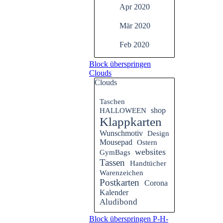
Apr 2020
Mär 2020
Feb 2020
Block überspringen
Clouds
Clouds
Taschen
HALLOWEEN
shop
Klappkarten
Wunschmotiv
Design
Mousepad
Ostern
websites
GymBags
Tassen
Handtücher
Warenzeichen
Postkarten
Corona
Kalender
Aludibond
Block überspringen P-H-