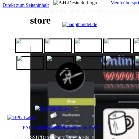
Menü überspr
Direkt zum Seiteninhalt
- nachfolgende Links führen zu Websites von Unternehmen,
HOME
HOME
GALERIE
ICH
ANGEBOT
store
1a-
AfB
All Domains
Babbel
Geschenkeshop
Kassis
kurz-mal-
Maren
Logo-Matten
O
Geschenkartikel
weg
Jewellery
Menü überspringen
PARTNER VOR ORT
-
Online-SHOP
IMPRESSUM
Datenschutz
Downloads