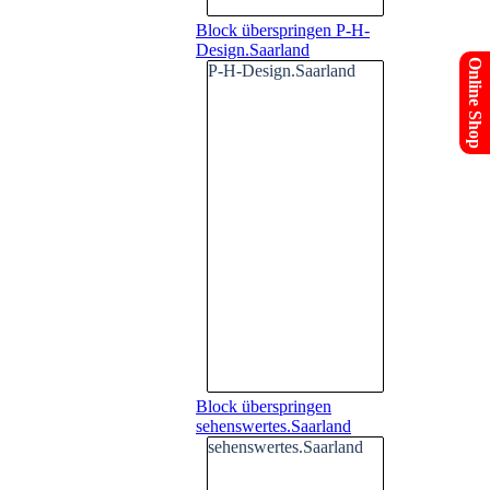
Block überspringen P-H-
Design.Saarland
Online Shop
P-H-Design.Saarland
Block überspringen
sehenswertes.Saarland
sehenswertes.Saarland