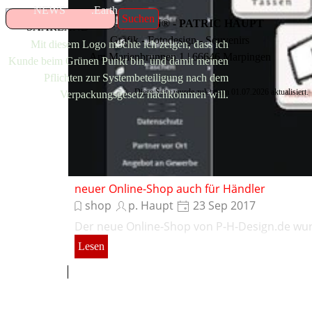
NEWS
.Earth
Suchen
P-H-DESIGN
®
- PATRIC HAUPT
Grafik - Fotodesign - Souvenirs
Mit diesem Logo möchte ich zeigen, dass ich
Am Marienbrunnen 1 | 66646 Marpingen
Kunde beim Grünen Punkt bin, und damit meinen
Pflichten zur Systembeteiligung nach dem
Diese Seite wurde zuletzt am
01.07.2026
aktualisiert.
Verpackungsgesetz nachkommen will.
neuer Online-Shop auch für Händler
shop
p. Haupt
23 Sep 2017
Der neue Online-Shop von P-H-Design.de wu
Lesen