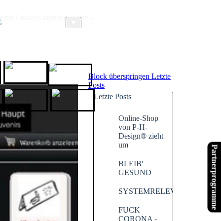
ren Cookies aktiviert lassen -
ARTIKEL
LINKS
▼
GoWithGuide
HOTEL.de
Block überspringen Letzte
Posts
Letzte Posts
chenende.de
Website X5
XPPen
Online-Shop
von P-H-
Design® zieht
um
Partnerprogramme
BLEIB'
GESUND
SYSTEMRELEVANT
FUCK
CORONA -