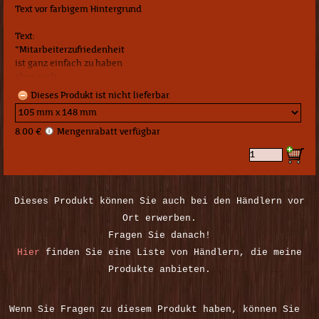
Text vor farbigem Hintergrund
Text:
"Mitarbeiterzufriedenheit
ist ganz einfach zu haben
aber auch
(ganz einfach)
Dieses Produkt ist nicht lieferbar.
zerstört.
Ein weiser Chef lässt es nicht dazu kommen.
8.00 €
Mengenrabatt verfügbar
Design:
© 2018 | Patric Haupt | P-H-Design
Dieses Produkt können Sie auch bei den Händlern vor
Ort erwerben.
Fragen Sie danach!
Hier
finden Sie eine Liste von Händlern, die meine
Produkte anbieten.
Wenn Sie Fragen zu diesem Produkt haben, können Sie