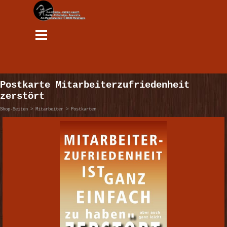
Direkt zum Seiteninhalt
Menü überspringen
Postkarte Mitarbeiterzufriedenheit
zerstört
Shop-Seiten > Mitarbeiter > Postkarten