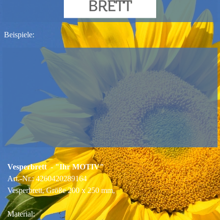
Beispiele:
Vesperbrett - "Ihr MOTIV"
Art.-Nr.: 4260420289164
Vesperbrett, Größe 200 x 250 mm,
Material: